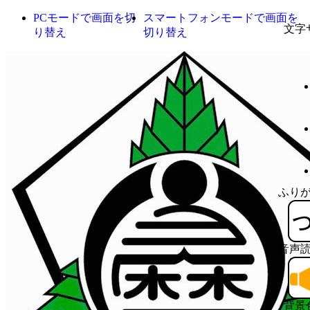
PCモードで画面を切
スマートフォンモードで画面を
文字
り替え
切り替え
ふり
音声
背景