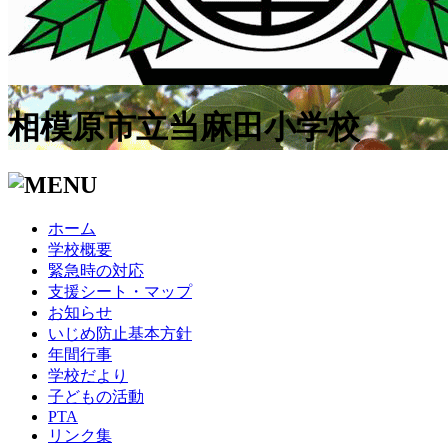
相模原市立当麻田小学校
ホーム
学校概要
緊急時の対応
支援シート・マップ
お知らせ
いじめ防止基本方針
年間行事
学校だより
子どもの活動
PTA
リンク集