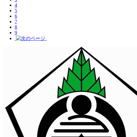
4
5
6
7
8
9