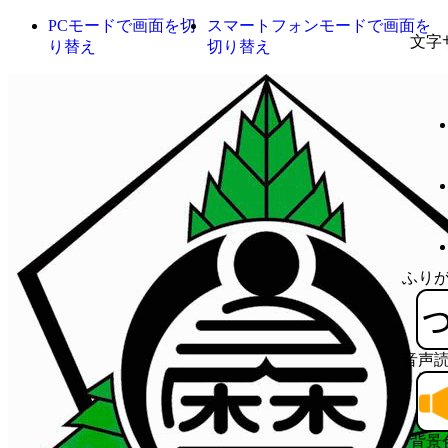
PCモードで画面を切
スマートフォンモードで画面を
文字
り替え
切り替え
ふり
音声
背景