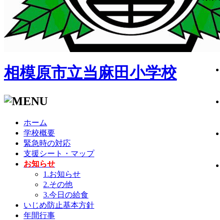
相模原市立当麻田小学校
ホーム
学校概要
緊急時の対応
支援シート・マップ
お知らせ
1.お知らせ
2.その他
3.今日の給食
いじめ防止基本方針
年間行事