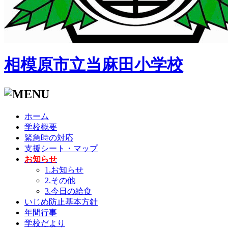
相模原市立当麻田小学校
ホーム
学校概要
緊急時の対応
支援シート・マップ
お知らせ
1.お知らせ
2.その他
3.今日の給食
いじめ防止基本方針
年間行事
学校だより