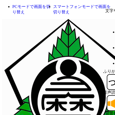
PCモードで画面を切
スマートフォンモードで画面を
文字
り替え
切り替え
ふり
音声
背景