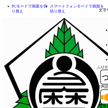
PCモードで画面を切
スマートフォンモードで画面を
文字
り替え
切り替え
ふり
音声
背景