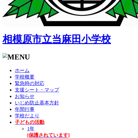
相模原市立当麻田小学校
ホーム
学校概要
緊急時の対応
支援シート・マップ
お知らせ
いじめ防止基本方針
年間行事
学校だより
子どもの活動
1年
[保護されています]